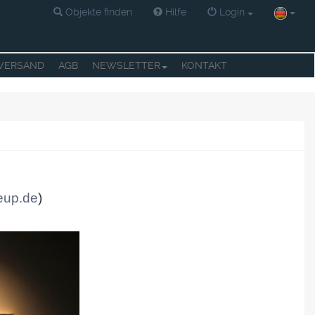
Objekte finden
Hilfe
Login
 VERSAND
AGB
NEWSLETTER
KONTAKT
eup.de
)