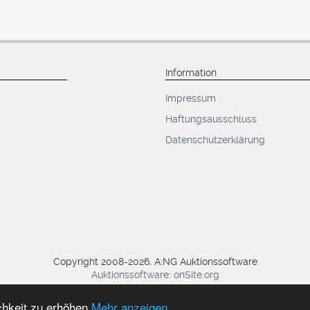
Information
Impressum
Haftungsausschluss
Datenschutzerklärung
Copyright 2008-2026, A:NG Auktionssoftware
Auktionssoftware
:
onSite.org
8/7/2026, 8:36:20 AM
(Zeitzone: Berlin, Europe)
chkeit zu erhöhen
Mehr anzeigen