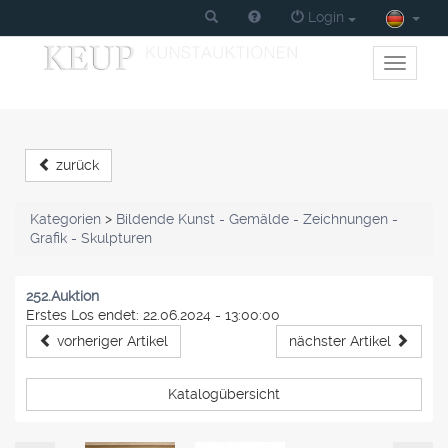
Login
Toggle
primary
navigati
zurück
Kategorien
>
Bildende Kunst - Gemälde - Zeichnungen -
Grafik - Skulpturen
252.Auktion
Erstes Los endet: 22.06.2024 - 13:00:00
vorheriger Artikel
nächster Artikel
Katalogübersicht