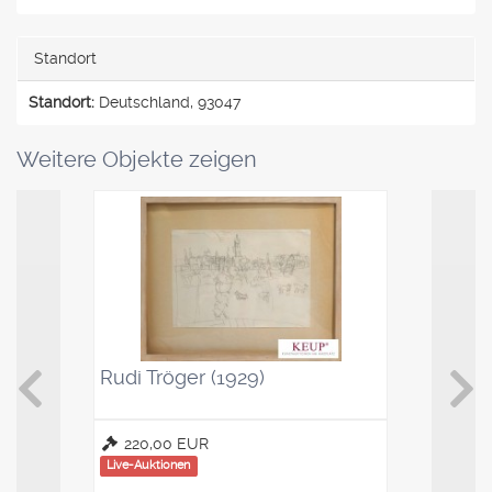
Standort
Standort:
Deutschland, 93047
Weitere Objekte zeigen
Rudi Tröger (1929)
Kaffeelö
Saucenl
220,00 EUR
100,00
Live-Auktionen
Live-Auktio