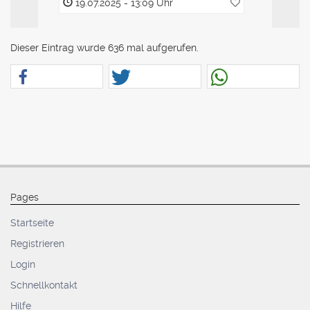
19.07.2025 - 13:09 Uhr
19.07.2
Dieser Eintrag wurde 636 mal aufgerufen.
Pages
Startseite
Registrieren
Login
Schnellkontakt
Hilfe