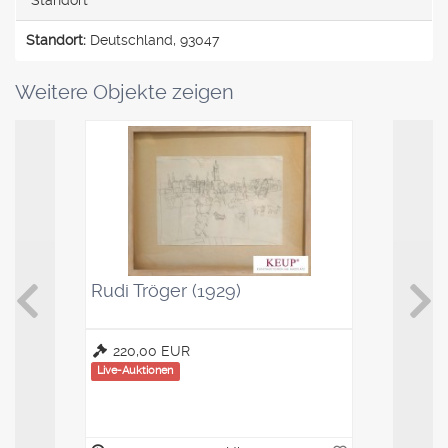
Standort:
Deutschland, 93047
Weitere Objekte zeigen
Rudi Tröger (1929)
Kaffeelö
Saucenl
220,00 EUR
100,00
Live-Auktionen
Live-Auktio