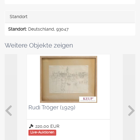
Standort
Standort:
Deutschland, 93047
Weitere Objekte zeigen
Rudi Tröger (1929)
Kaffeelö
Saucenl
220,00 EUR
100,00
Live-Auktionen
Live-Auktio