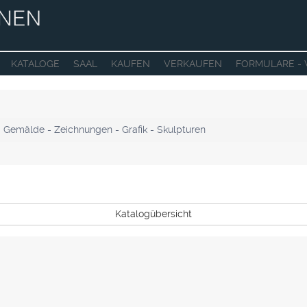
KATALOGE
SAAL
KAUFEN
VERKAUFEN
FORMULARE -
- Gemälde - Zeichnungen - Grafik - Skulpturen
Katalogübersicht