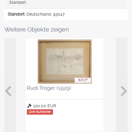
Standort
Standort:
Deutschland, 93047
Weitere Objekte zeigen
Rudi Tröger (1929)
Kaffeelö
Saucenl
220,00 EUR
100,00
Live-Auktionen
Live-Auktio