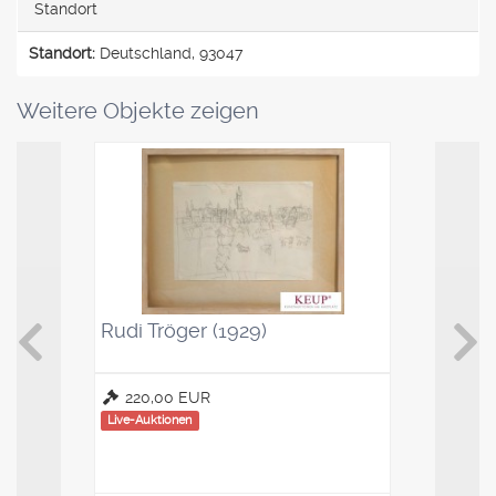
Standort
Standort:
Deutschland, 93047
Weitere Objekte zeigen
Rudi Tröger (1929)
Kaffeelö
Saucenl
220,00 EUR
100,00
Live-Auktionen
Live-Auktio