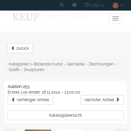
Login
Toggle
primary
navigati
zurück
Kategorien
>
Bildende Kunst - Gemälde - Zeichnungen -
Grafik - Skulpturen
Auktion 253
Erstes Los endet: 16.11.2024 - 13:00:00
vorheriger Artikel
nächster Artikel
Katalogübersicht