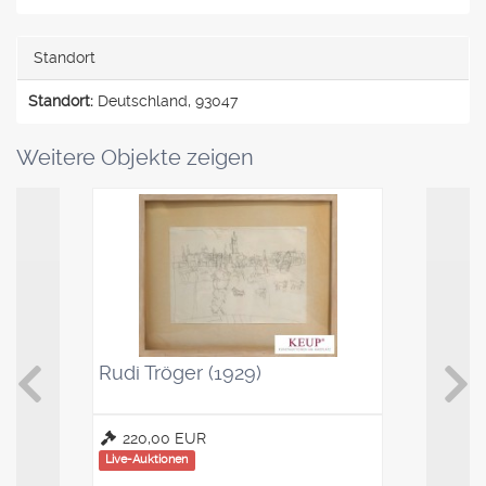
Standort
Standort:
Deutschland, 93047
Weitere Objekte zeigen
Rudi Tröger (1929)
Kaffeelö
Saucenl
220,00 EUR
100,00
Live-Auktionen
Live-Auktio