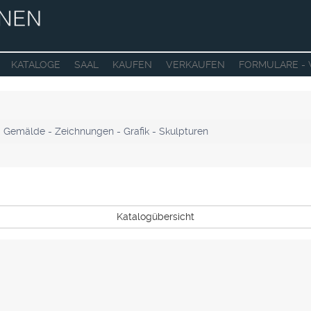
KATALOGE
SAAL
KAUFEN
VERKAUFEN
FORMULARE -
- Gemälde - Zeichnungen - Grafik - Skulpturen
Katalogübersicht