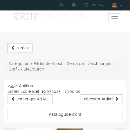
Login
Toggle
primary
navigati
zurück
Kategorien
>
Bildende Kunst - Gemälde - Zeichnungen -
Grafik - Skulpturen
255-1 Auktion
Erstes Los endet: 19.07.2025 - 13:00:00
vorheriger Artikel
nächster Artikel
Katalogübersicht