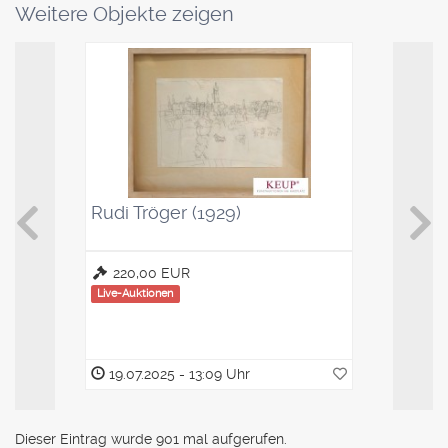
Weitere Objekte zeigen
Rudi Tröger (1929)
Kaffeelö
Saucenl
220,00 EUR
100,00
Live-Auktionen
Live-Auktio
19.07.2025 - 13:09 Uhr
19.07.2
Dieser Eintrag wurde 901 mal aufgerufen.