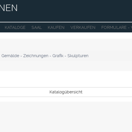
KATALOGE
SAAL
KAUFEN
VERKAUFEN
FORMULARE -
- Gemälde - Zeichnungen - Grafik - Skulpturen
Katalogübersicht