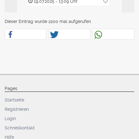
19.07.2025 - 13:09 Uhr
19.07.2
Dieser Eintrag wurde 2200 mal aufgerufen.
Pages
Startseite
Registrieren
Login
Schnellkontakt
Hilfe