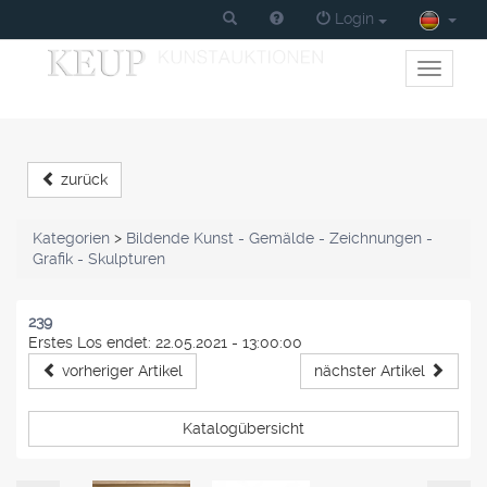
Login
Toggle
primary
navigati
zurück
Kategorien
>
Bildende Kunst - Gemälde - Zeichnungen -
Grafik - Skulpturen
239
Erstes Los endet: 22.05.2021 - 13:00:00
vorheriger Artikel
nächster Artikel
Katalogübersicht