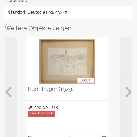
Standort:
Deutschland, 93047
Weitere Objekte zeigen
Rudi Tröger (1929)
Kaffeelö
Saucenl
220,00 EUR
100,00
Live-Auktionen
Live-Auktio