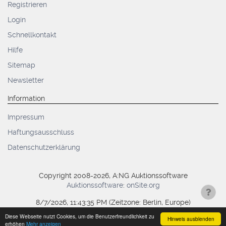
Registrieren
Login
Schnellkontakt
Hilfe
Sitemap
Newsletter
Information
Impressum
Haftungsausschluss
Datenschutzerklärung
Copyright 2008-2026, A:NG Auktionssoftware
Auktionssoftware
:
onSite.org
8/7/2026, 11:43:36 PM
(Zeitzone: Berlin, Europe)
Diese Webseite nutzt Cookies, um die Benutzerfreundlichkeit zu
Hinweis ausblenden
erhöhen
Mehr anzeigen