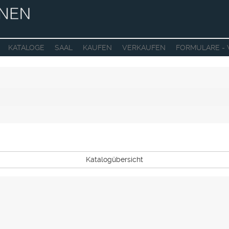
KATALOGE
SAAL
KAUFEN
VERKAUFEN
FORMULARE -
Katalogübersicht