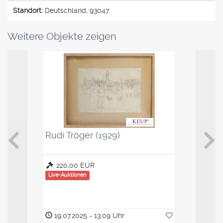
Standort:
Deutschland, 93047
Weitere Objekte zeigen
Rudi Tröger (1929)
Kaffeelö
Saucenl
220,00 EUR
100,00
Live-Auktionen
Live-Auktio
19.07.2025 - 13:09 Uhr
19.07.2